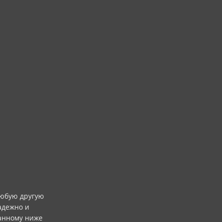
любую другую
адежно и
анному ниже