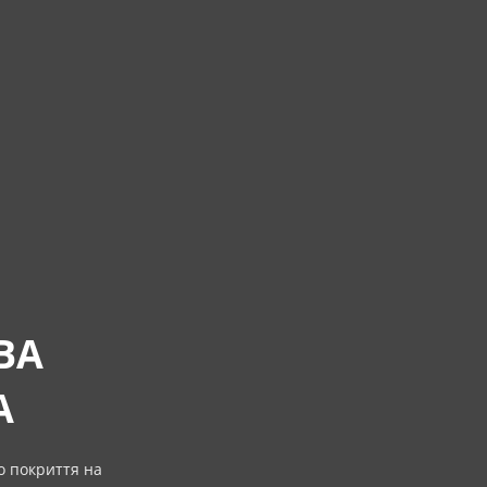
ВА
А
о покриття на