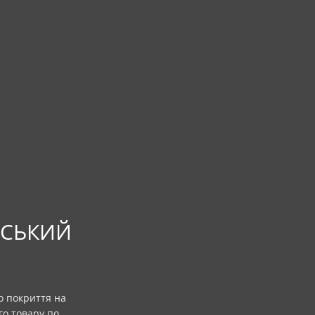
РСЬКИЙ
о покриття на
го товару по