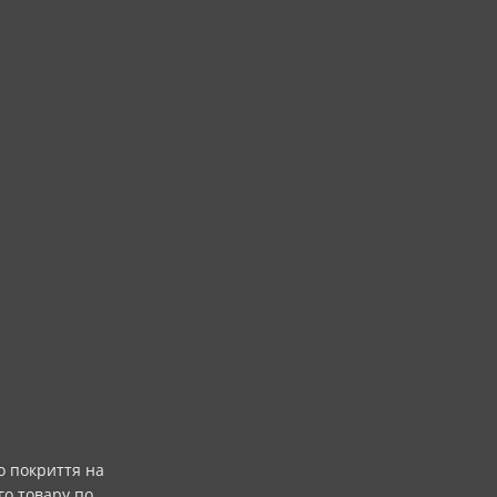
о покриття на
го товару по