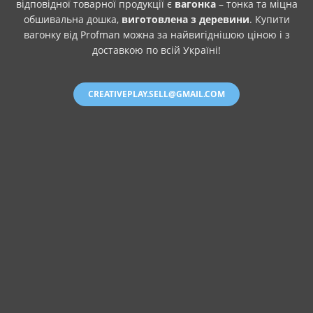
відповідної товарної продукції є
вагонка
– тонка та міцна
обшивальна дошка,
виготовлена з деревини
. Купити
вагонку від Profman можна за найвигіднішою ціною і з
доставкою по всій Україні!
CREATIVEPLAY.SELL@GMAIL.COM