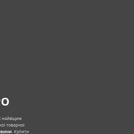
РО
их найвщим
ої товарної
евини
. Купити