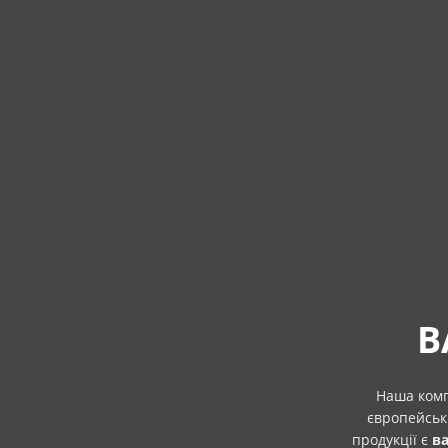
В
Наша комп
європейськ
продукції є
в