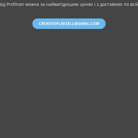
від Profman можна за найвигіднішою ціною і з доставкою по всій
CREATIVEPLAY.SELL@GMAIL.COM