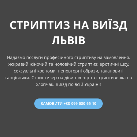
СТРИПТИЗ НА ВИЇЗД
ЛЬВІВ
Надаємо послуги професійного стриптизу на замовлення.
Яскравий жіночий та чоловічий стриптиз: еротичні шоу,
сексуальні костюми, неповторні образи, талановиті
танцівники. Стриптизер на дівич-вечір та стриптизерка на
хлопчак. Виїзд по всій Україні!
ЗАМОВИТИ +38-099-080-65-10