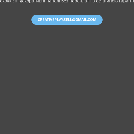
окоякісні декоративні панелі без переплат і з офіційною гарант
CREATIVEPLAY.SELL@GMAIL.COM