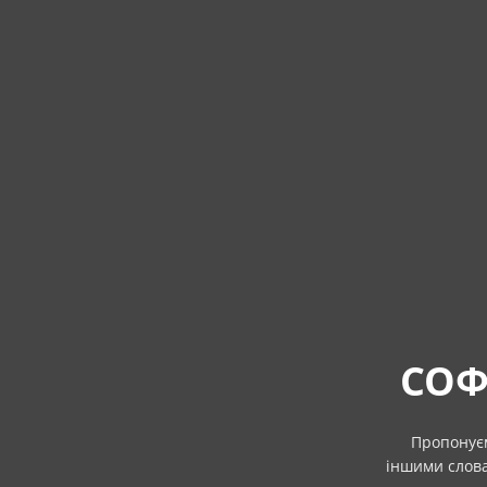
СОФ
Пропонуєм
іншими слова