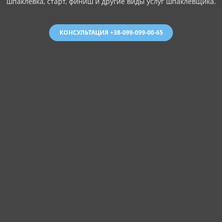
шпаклевка, старт, финиш и другие виды услуг шпаклевщика.
КОНСУЛЬТАЦИЯ +38-099-099-00-65