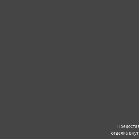
Предостав
отделка вну