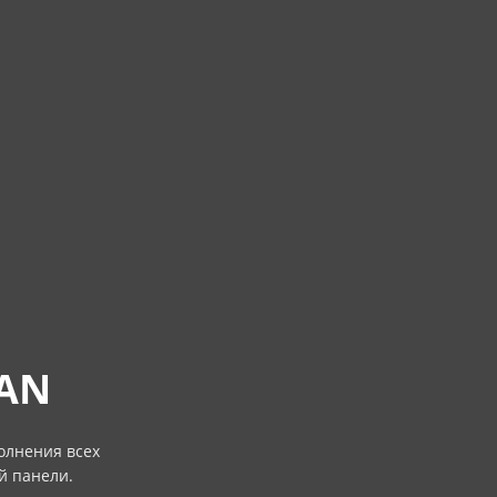
MAN
олнения всех
й панели.