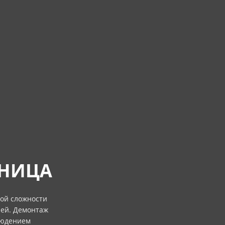
ННИЦА
ой сложности
рей. Демонтаж
людением