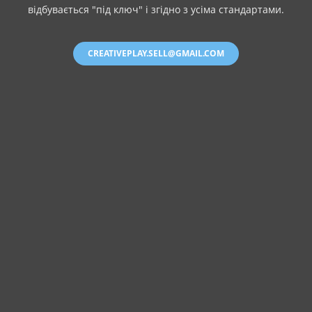
відбувається "під ключ" і згідно з усіма стандартами.
CREATIVEPLAY.SELL@GMAIL.COM