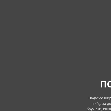
П
Надаємо широ
виїзд за д
бруківки, клі