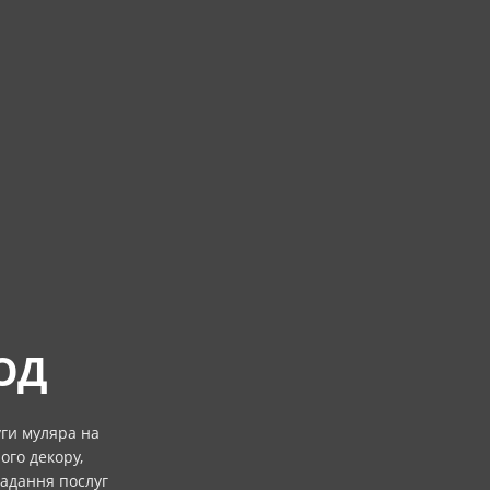
ОД
уги муляра на
ого декору,
Надання послуг