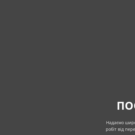
ПО
Надаємо широ
робіт від пер