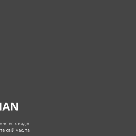
MAN
ня всіх видів
е свій час, та