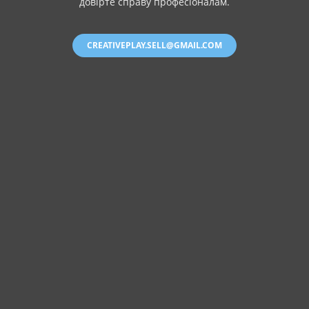
довірте справу професіоналам.
CREATIVEPLAY.SELL@GMAIL.COM