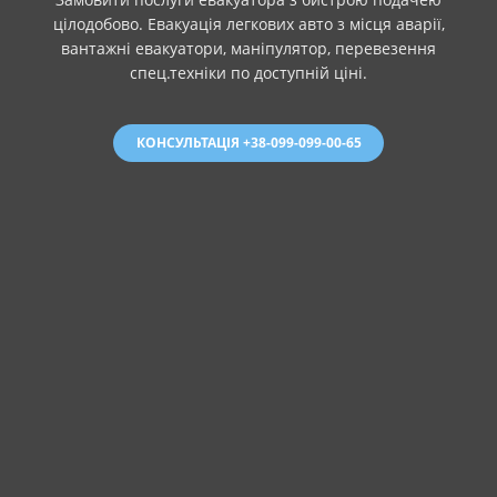
цілодобово. Евакуація легкових авто з місця аварії,
вантажні евакуатори, маніпулятор, перевезення
спец.техніки по доступній ціні.
КОНСУЛЬТАЦІЯ +38-099-099-00-65