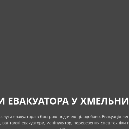
И ЕВАКУАТОРА У ХМЕЛЬН
слуги евакуатора з бистрою подачею цілодобово. Евакуація лег
ї, вантажні евакуатори, маніпулятор, перевезення спец.техніки 