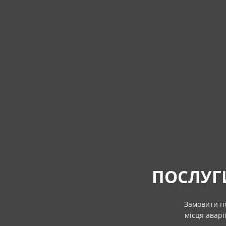
ПОСЛУГ
Замовити по
місця аварі