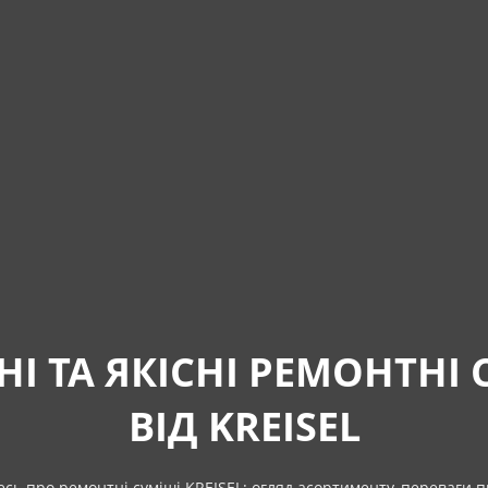
І ТА ЯКІСНІ РЕМОНТНІ 
ВІД KREISEL
есь про ремонтні суміші KREISEL: огляд асортименту, переваги пр